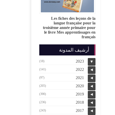
Les fiches des leçons de la
langue française pour la
troisième année primaire pour
le livre Mes apprentissages en
français
أرشيف المدونة
2023
(18)
▼
2022
(141)
◄
2021
(97)
◄
2020
(205)
◄
2019
(390)
◄
2018
(236)
◄
2017
(243)
◄