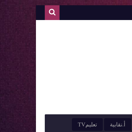
أ.نقابية
تعليمTV