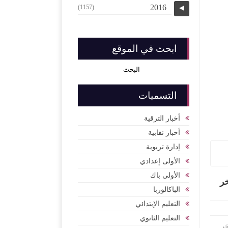
2016
(1157)
◄
ابحث في الموقع
التسميات
أخبار الترقية
أخبار نقابية
إدارة تربوية
الأولى إعدادي
الأولى باك
خر
الباكالوربا
التعليم الإبتدائي
التعليم الثانوي
وآخر