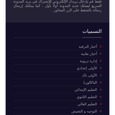
فقط قم بإدخال بريدك الإلكتروني للإشتراك في بريد المدونة
السريع ليصلك جديد المدونة أولاً بأول ، كما يمكنك إرسال
رساله بالضغط على الزر المجاور ...
التسميات
أخبار الترقية
أخبار نقابية
إدارة تربوية
الأولى إعدادي
الأولى باك
الباكالوربا
التعليم الإبتدائي
التعليم الثانوي
التعليم العالي
التوجيه و التفتيش