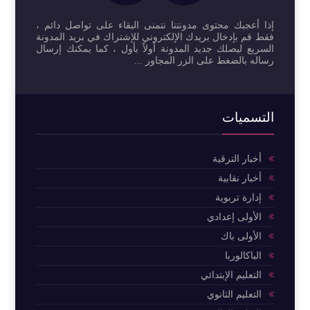
إذا أعجبك محتوى مدونتنا نتمنى البقاء على تواصل دائم ،
فقط قم بإدخال بريدك الإلكتروني للإشتراك في بريد المدونة
السريع ليصلك جديد المدونة أولاً بأول ، كما يمكنك إرسال
رساله بالضغط على الزر المجاور ...
التسميات
أخبار الترقية
أخبار نقابية
إدارة تربوية
الأولى إعدادي
الأولى باك
الباكالوربا
التعليم الإبتدائي
التعليم الثانوي