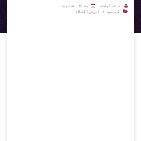


الأستاذ ابراهيم
منذ 10 سنه تقريبا

الرئيسية
فروض 3 إعدادي
>