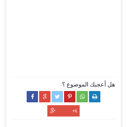
هل أعجبك الموضوع ؟





