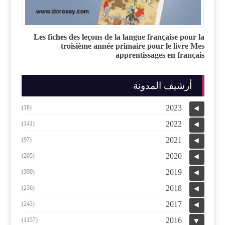
Les fiches des leçons de la langue française pour la
troisième année primaire pour le livre Mes
apprentissages en français
أرشيف المدونة
2023
(18)
◄
2022
(141)
◄
2021
(97)
◄
2020
(205)
◄
2019
(390)
◄
2018
(236)
◄
2017
(243)
◄
2016
(1157)
▼