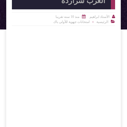
الغرب شراردة


الأستاذ ابراهيم
منذ 10 سنه تقريبا

الرئيسية
امتحانات جهوية للأولى باك
>