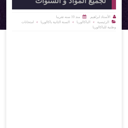
لجميع المواد و السنوات


الأستاذ ابراهيم
منذ 10 سنه تقريبا

الرئيسية
الباكالوربا
السنة الثانية باكالوريا
امتحانات
>
>
>
وطنية للباكالوريا