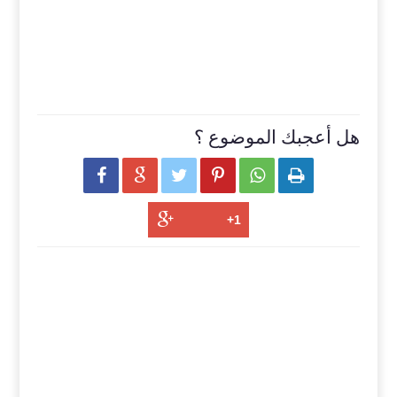
هل أعجبك الموضوع ؟





