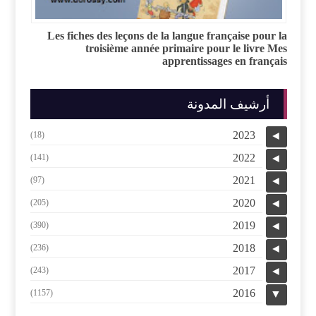
Les fiches des leçons de la langue française pour la
troisième année primaire pour le livre Mes
apprentissages en français
أرشيف المدونة
2023
(18)
◄
2022
(141)
◄
2021
(97)
◄
2020
(205)
◄
2019
(390)
◄
2018
(236)
◄
2017
(243)
◄
2016
(1157)
▼