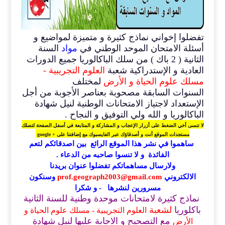
تفضلوا إخواني نماذج كثيرة و متميزة لمواضيع و
أسئلة الامتحان الموحد الوطني في
مواد
السنة
الثانية ( 2 باك ) من سلك الباكالوريا جميع الدورات
العادية و الإستدراكية شعبة
العلوم التجريبية -
مسلك
علوم الحياة و الأرض
لمختلف
السنوات السابقة مصحوبة بعناصر الأجوبة من أجل
الإستعداد لاجتياز الامتحانات الوطنية لنيل شهادة
الباكالوريا و الله ولي التوفيق و النجاح .
لا تنسى أخي الضغط على أزرار الإعجاب و المشاركة و المتابعة في أسفل الصفحة لتصلك
مستجدات الموقع أنت و أصدقاؤك عبر الفايسبوك مع إضافتنا على + google
ساهموا في نشر هذا الموقع الرائع بين اصدقائكم لتعم
الفائدة و لا تنسوا صاحبه من الدعاء .
ولارسال مساهماتكم تفضلوا عنوان بريدنا
الالكتروني
prof.geograph2003@gmail.com
وسنكون
مسرورين لنشرها - و شكرا
نماذج كثيرة لامتحانات موحدة وطنية للسنة الثانية
باكلوريا
لشعبة
العلوم التجريبية - مسلك علوم الحياة و
مع التصحيح و الاجابة عليها لنيل شهادة
الأرض