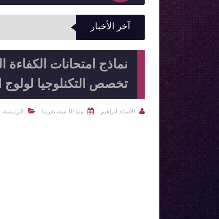
آخر الأخبار
نماذج امتحانات الكفاءة ال
تخصص التكنلوجيا لولوج ال



الأستاذ ابراهيم
منذ 10 سنه تقريبا
الرئيسية