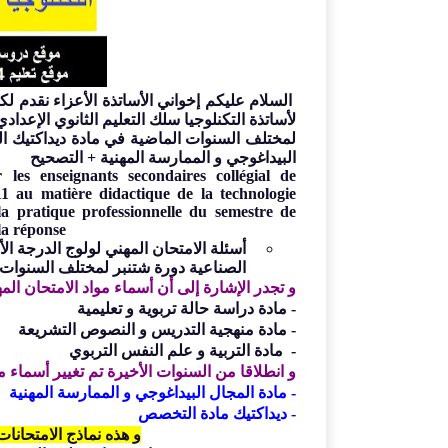
السلام عليكم إخواني الأساتذة الأعزاء نقدم لكم
لأساتذة
التكنلوجيا
سلك التعليم الثانوي الإعدادي
لمختلف السنوات الماضية
في مادة ديداكتيك ال
البيداغوجي و الممارسة المهنية + التصحيح
nseignants secondaires collégial de
11 au matière didactique de la
technologie
la pratique professionnelle du semestre de
la réponse
الصناعية دورة شتنبر لمختلف السنوات
و تجدر الإشارة إلى أن أسماء مواد الامتحان الم
- مادة دراسة حالة تربوية و تعليمية
- مادة منهجية التدريس و النصوص التشريعة
- مادة التربية و علم النفس التربوي
و انطلاقا من
السنوات الأخيرة تم تغيير أسماء موا
- مادة المجال البيداغوجي و الممارسة المهنية
- ديداكتيك مادة التخصص
و هذه نماذج الامتحانات