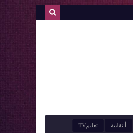
أ.نقابية
تعليمTV