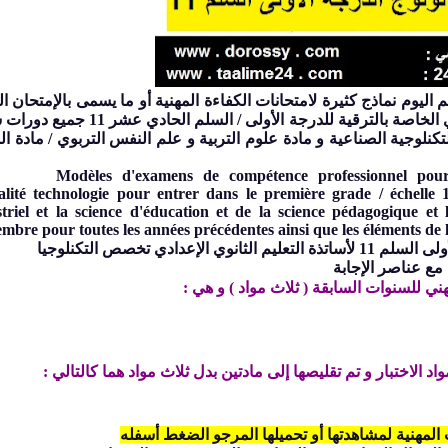
 اليوم نماذج كثيرة لامتحانات الكفاءة المهنية أو ما يسمى بالإمتحان ا
 الخاصة با
لترقية للدرجة الأولى / السلم الحادي عشر 11 
تكنلوجية الصناعية و مادة
علوم التربية و علم النفس التربوي / مادة ا
les d'examens de compétence professionnel pour les e
alité
technologie
pour entrer dans le première grade / échelle 
triel
et la science d'éducation et de la science pédagogique et 
mbre pour toutes les années précédentes ainsi que les éléments de 
أسئلة الامتحان المهني لولوج الدرجة الأولى السلم 11 لأساتذة التعليم الثانوي الإعدادي تخصص التكنلوجيا
مع عناصر الإجابة
هني للسنوات السابقة ( ثلاث مواد ) و هي :
د الاختبار و تم تقليصها إلى مادتين بدل ثلاث مواد هما كالتالي :
 المهنية لمشاهدتها أو تحميلها المرجو الضغط أسفله