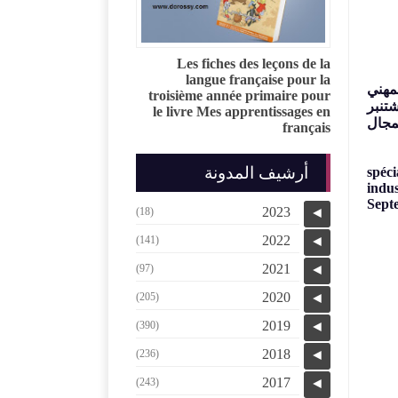
Les fiches des leçons de la
langue française pour la
لمهني
troisième année primaire pour
جميع دورات شتنبر
le livre Mes apprentissages en
لمجال
français
Modè
أرشيف المدونة
spéci
indus
Septe
2023
(18)
◄
2022
(141)
◄
2021
(97)
◄
2020
(205)
◄
2019
(390)
◄
2018
(236)
◄
2017
(243)
◄