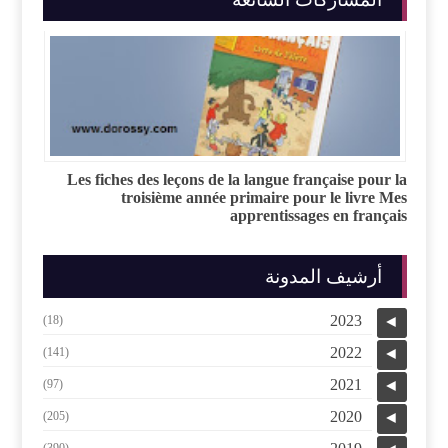
Les fiches des leçons de la langue française pour la
troisième année primaire pour le livre Mes
apprentissages en français
أرشيف المدونة
2023
(18)
◄
2022
(141)
◄
2021
(97)
◄
2020
(205)
◄
(390)