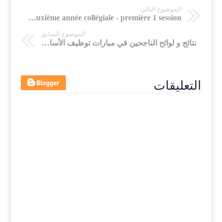
الموضوع التالي
Modèle 2 de la première devoir écrite n ° 1 du français - deuxième année collégiale - première 1 session
الموضوع السابق
نتائج و لوائح الناجحين في مبارات توظيف الأساتذة بالتعاقد من طرف أكاديمية الجهوية لجهة فاس - مكناس
التعليقات