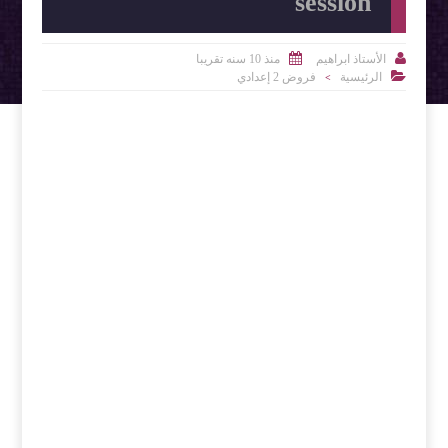
session


الأستاذ ابراهيم
منذ 10 سنه تقريبا

الرئيسية
فروض 2 إعدادي
>