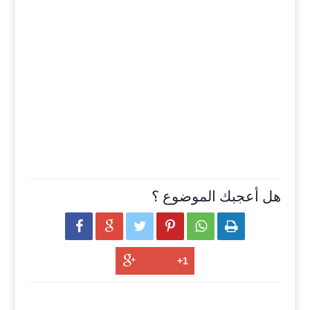
هل أعجبك الموضوع ؟





