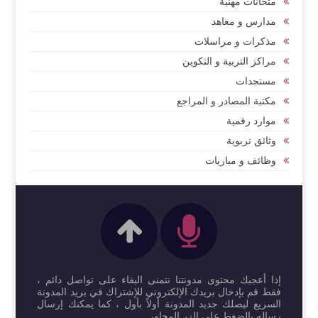
متحانات مهنية
مدارس و معاهد
مذكرات و مراسلات
مراكز التربية و التكوين
مستجدات
مكتبة المصادر و المراجع
موارد رقمية
وثائق تربوية
وظائف و مباريات
إذا أعجبك محتوى مدونتنا نتمنى البقاء على تواصل دائم ،
فقط قم بإدخال بريدك الإلكتروني للإشتراك في بريد المدونة
السريع ليصلك جديد المدونة أولاً بأول ، كما يمكنك إرسال
رساله بالضغط على الزر المجاور ...