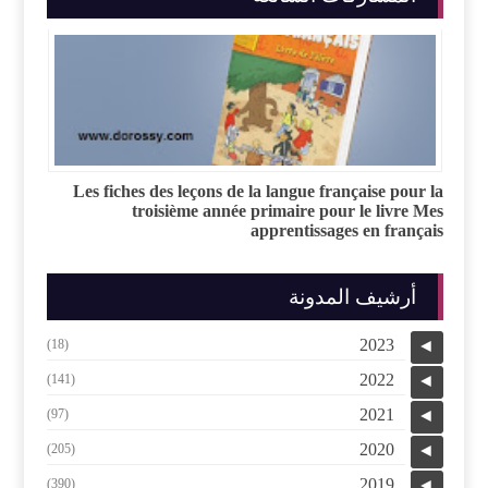
Les fiches des leçons de la langue française pour la
troisième année primaire pour le livre Mes
apprentissages en français
أرشيف المدونة
2023
(18)
◄
2022
(141)
◄
2021
(97)
◄
2020
(205)
◄
2019
(390)
◄