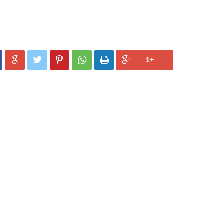




