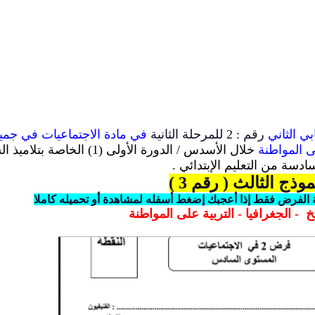
ابي
الثاني
رقم : 2
للمرحلة الثانية
في
مادة الاجتماعيات في جمي
لى المواطنة
خلال
ا
لأسدس
/
الدورة الأولى
(1)
الخاصة بتلاميذ ال
ادسة من التعليم الإبتدائي .
موذج الثالث ( رقم 3 )
الفرض فقط إذا أعجبك إضغط أسفله لمشاهدة أو تحميله كاملا
يخ
- الجغرافيا
- التربية على المواطنة