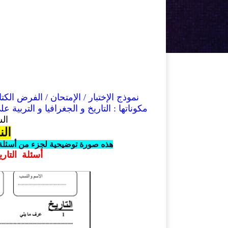
نموذج
الإختبار /
الإمتحان / الفرض الكت
مكوناتها :
التاريخ و الجغرافيا و التربية ع
الس
الن
هذه صورة توضيحية لجزء من أسئلة 
أسئلة التار