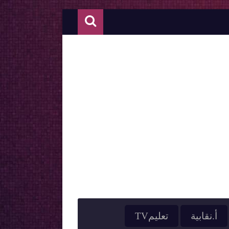
أ.نقابية
تعليمTV