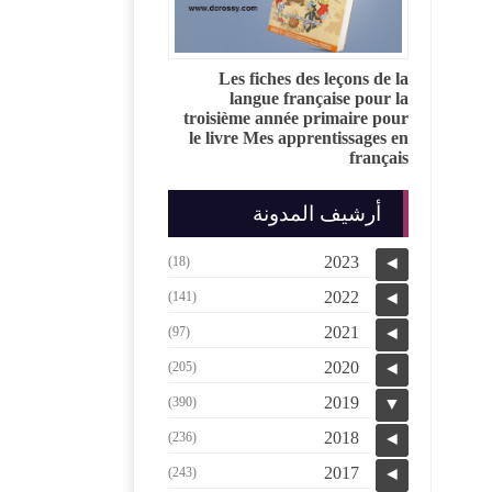
Les fiches des leçons de la
langue française pour la
troisième année primaire pour
le livre Mes apprentissages en
français
أرشيف المدونة
2023
(18)
◄
2022
(141)
◄
2021
(97)
◄
2020
(205)
◄
2019
(390)
▼
2018
(236)
◄
2017
(243)
◄