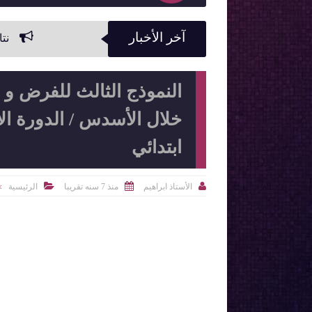
آخر الأخبار
نتائج و لوائح بأس
النموذج الثالث للفرض و ال
خلال الأسدس / الدورة ال
ابتدائي



الأستاذ ابراهيم
منذ 7 سنه تقريبا
الرئيسية
>