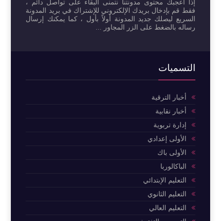
إذا أعجبك محتوى مدونتنا نتمنى البقاء على تواصل دائم ،
فقط قم بإدخال بريدك الإلكتروني للإشتراك في بريد المدونة
السريع ليصلك جديد المدونة أولاً بأول ، كما يمكنك إرسال
رساله بالضغط على الزر المجاور ...
التسميات
أخبار الترقية
أخبار نقابية
إدارة تربوية
الأولى إعدادي
الأولى باك
الباكالوربا
التعليم الإبتدائي
التعليم الثانوي
التعليم العالي