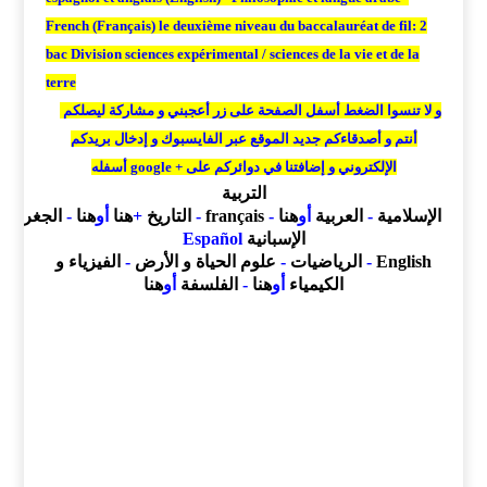
French (Français) le deuxième niveau du baccalauréat de fil: 2
bac Division sciences expérimental / sciences de la vie et de la
terre
و لا تنسوا الضغط أسفل الصفحة على زر أعجبني و مشاركة ليصلكم
أنتم و أصدقاءكم
جديد الموقع عبر الفايسبوك و إدخال بريدكم
الإلكتروني و إضافتنا في دوائركم على + google أسفله
التربية
الإسلامية
-
العربية
أو
هنا
-
français
-
التاريخ
+
هنا
أو
هنا
-
الجغرافيا
الإسبانية
Español
English
-
الرياضيات
-
علوم الحياة و الأرض
-
الفيزياء و
الكيمياء
أو
هنا
-
الفلسفة
أو
هنا