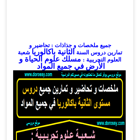
جميع ملخصات و جذاذات : تحاضير و
الثانية باكالوريا
تمارين
دروس السنة
شعبة
مسلك علوم الحياة و
العلوم التجريبية :
الأرض في جميع ا
لمواد