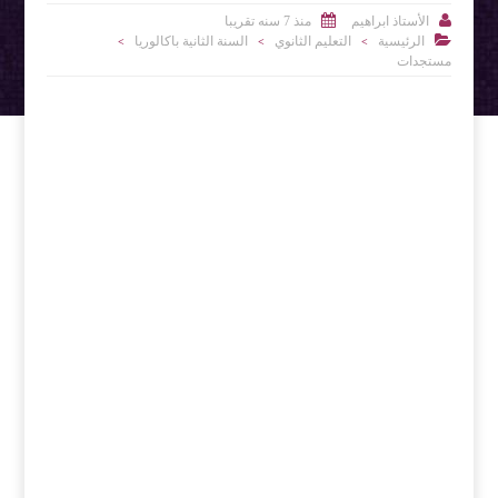


الأستاذ ابراهيم
منذ 7 سنه تقريبا

الرئيسية
التعليم الثانوي
السنة الثانية باكالوريا
>
>
>
مستجدات