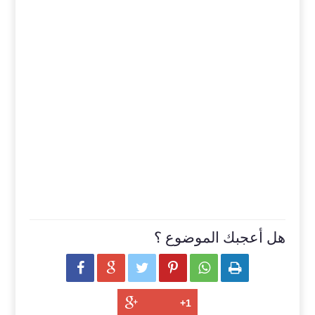
هل أعجبك الموضوع ؟





