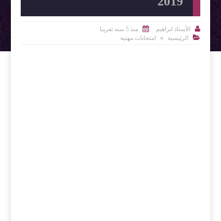
2019


الأستاذ ابراهيم
منذ 5 سنه تقريبا

الرئيسية
امتحانات مهنية
>