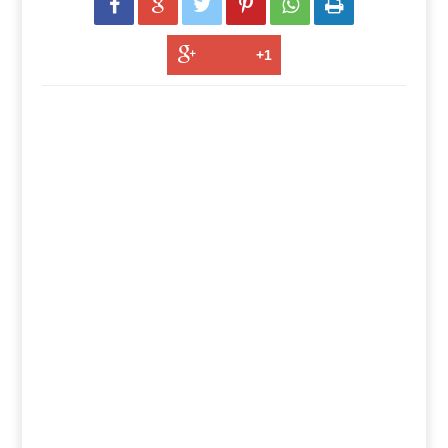





