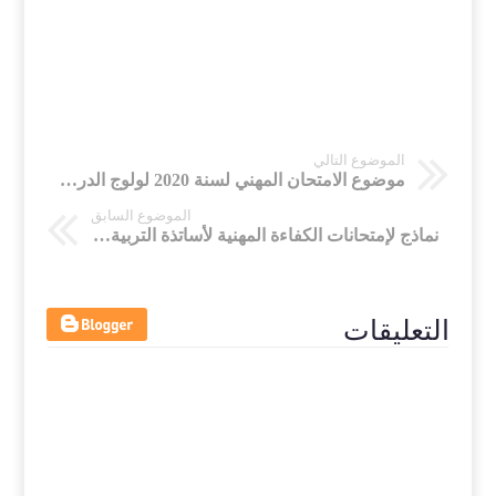
الموضوع التالي
موضوع الامتحان المهني لسنة 2020 لولوج الدرجة الأولى / السلم 11 لأساتذة الرياضيات في التعليم الثانوي التأهيلي
الموضوع السابق
نماذج لإمتحانات الكفاءة المهنية لأساتذة التربية الاسلامية للسنوات السابقة لولوج اطار استاذ السلك الثانوي التأهيلي الدرجة الأولى
التعليقات