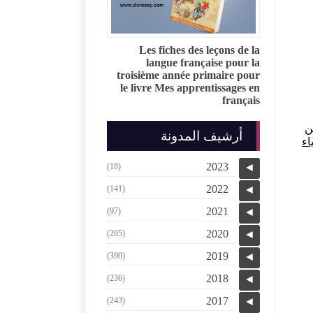
Les fiches des leçons de la
langue française pour la
troisième année primaire pour
le livre Mes apprentissages en
français
ن
أرشيف المدونة
اء
2023
(18)
◄
2022
(141)
◄
2021
(97)
◄
2020
(205)
◄
2019
(390)
◄
2018
(236)
◄
2017
(243)
◄