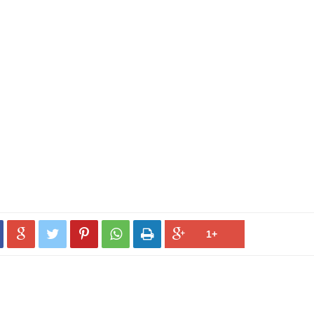




