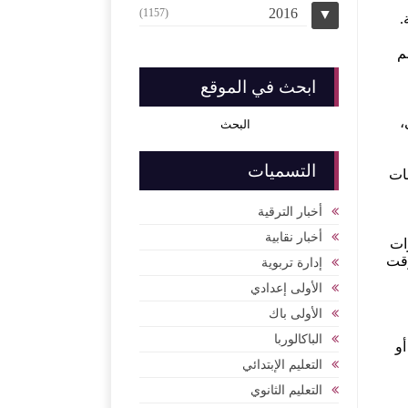
2016
(1157)
▼
.
م
ابحث في الموقع
،
التسميات
هات
أخبار الترقية
أخبار نقابية
ات
وقت
إدارة تربوية
الأولى إعدادي
الأولى باك
الباكالوربا
أو
التعليم الإبتدائي
التعليم الثانوي