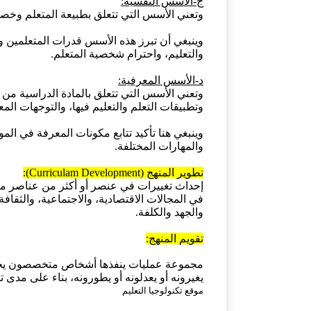
ج-الأسس النفسية:
وتعني الأسس التي تتعلق بطبيعة المتعلم وخصائ
وينبغي أن تبرز هذه الأسس قدرات المتعلمين و
والتعليم، واحترام شخصية المتعلم.
د-الأسس المعرفية:
وتعني الأسس التي تتعلق بالمادة الدراسية من 
وتطبيقات التعلم والتعليم فيها، والتوجهات المع
وينبغي هنا تأكيد تتابع مكونات المعرفة في المو
والمهارات المختلفة.
تطوير المنهج (Curriculam Development):
إحداث تغييرات في عنصر أو أكثر من عناصر منه
في المجالات الاقتصادية، والاجتماعية، والثقاف
والجهد والكلفة.
تقويم المنهج:
مجموعة عمليات ينفذها أشخاص متخصصون يجمعون 
يغيرونه أو يعدلونه أو يطورونه، بناء على مدى 
موقع تكنولوجيا التعليم