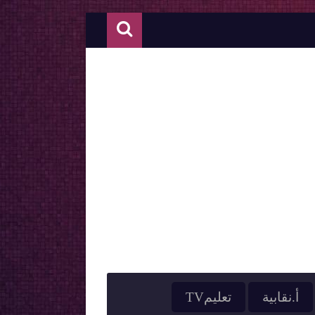
أ.نقابية
تعليمTV