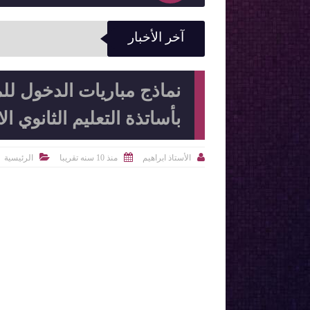
آخر الأخبار
نماذج مباريات الدخول للم
بأساتذة التعليم الثانوي الاعدادي CPR جميع الت



الأستاذ ابراهيم
منذ 10 سنه تقريبا
الرئيسية