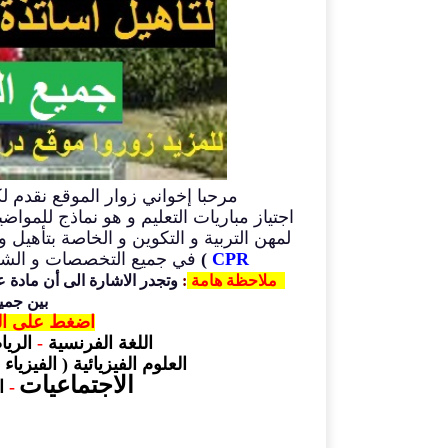
مرحبا إخواني زوار الموقع نقدم لكم أ
اجتياز مباريات التعليم و هو
نماذج للمواضيع
لمهن التربية و التكوين و الخاصة بتأهيل
CPR
)
في جميع
التخصصات و الش
ملاحظة هامة
:
وتجدر الاشارة الى أن مادة ع
بين جمي
اضغط على ال
اللغة الفرنسية
-
الري
العلوم الفيزيائية ( الفيزياء ا
الاجتماعيات
-
ا