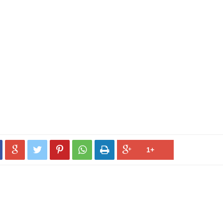




