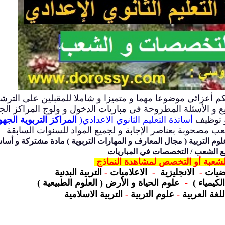
عزائي موضوعا مهما و متميزا و شاملا للمقبلين على الترش
 و الأسئلة المطروحة في مباريات الدخول و ولوج المراكز الج
 و توظيف
أساتذة التعليم الثانوي الاعدادي(
المراكز التربوية الجهو
عب
مصحوبة بعناصر الإجابة
و لجميع المواد
للسنوات السابقة
لوم التربية ( مجال المعارف و المهارات التربوية ) مادة مشتركة و أسا
ع الشعب / التخصصات في المباريات
شعبة أو التخصص
لمشاهدة
النماذج
اضيات
-
الانجليزية
-
الاعلاميات
-
التربية البدنية
لكيمياء )
-
علوم الحياة و الأرض ( العلوم الطبيعية )
للغة العربية
-
علوم التربية
-
التربية الاسلامية