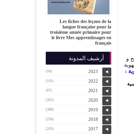
Les fiches des leçons de la
langue française pour la
troisième année primaire pour
le livre Mes apprentissages en
français
أرشيف المدونة
ح و
هوية
ية :
2023
(18)
◄
2022
(141)
◄
سية
2021
(97)
◄
2020
(205)
◄
2019
(390)
◄
2018
(236)
◄
2017
(243)
◄