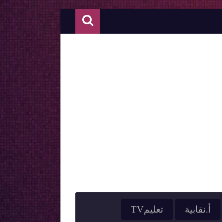
أ.نقابية
تعليمTV